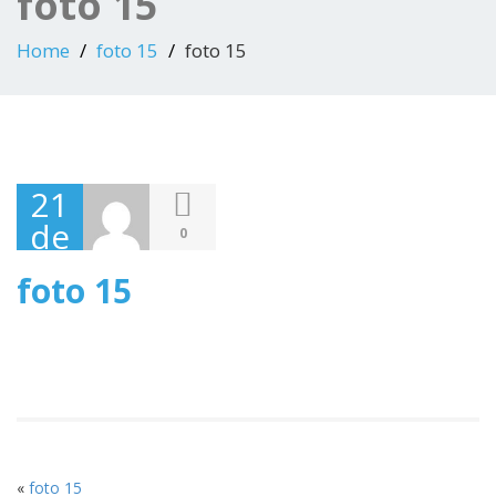
foto 15
Home
foto 15
foto 15
21
de
0
Dezembro,
foto 15
2020
«
foto 15