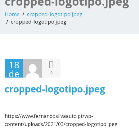
cropped-logotipo.jpeg
Home
cropped-logotipo.jpeg
cropped-logotipo.jpeg
18
de
0
Março,
cropped-logotipo.jpeg
2021
https://www.fernandosilvaauto.pt/wp-
content/uploads/2021/03/cropped-logotipo.jpeg