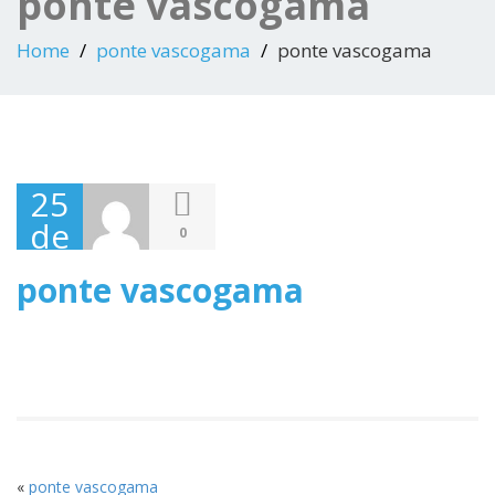
ponte vascogama
Home
ponte vascogama
ponte vascogama
25
de
0
Novembro,
ponte vascogama
2020
«
ponte vascogama